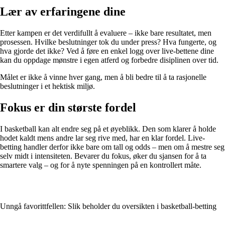
Lær av erfaringene dine
Etter kampen er det verdifullt å evaluere – ikke bare resultatet, men
prosessen. Hvilke beslutninger tok du under press? Hva fungerte, og
hva gjorde det ikke? Ved å føre en enkel logg over live-bettene dine
kan du oppdage mønstre i egen atferd og forbedre disiplinen over tid.
Målet er ikke å vinne hver gang, men å bli bedre til å ta rasjonelle
beslutninger i et hektisk miljø.
Fokus er din største fordel
I basketball kan alt endre seg på et øyeblikk. Den som klarer å holde
hodet kaldt mens andre lar seg rive med, har en klar fordel. Live-
betting handler derfor ikke bare om tall og odds – men om å mestre seg
selv midt i intensiteten. Bevarer du fokus, øker du sjansen for å ta
smartere valg – og for å nyte spenningen på en kontrollert måte.
Unngå favorittfellen: Slik beholder du oversikten i basketball-betting