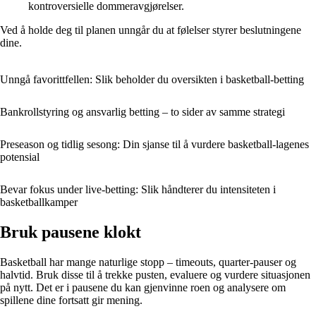
kontroversielle dommeravgjørelser.
Ved å holde deg til planen unngår du at følelser styrer beslutningene
dine.
Unngå favorittfellen: Slik beholder du oversikten i basketball-betting
Bankrollstyring og ansvarlig betting – to sider av samme strategi
Preseason og tidlig sesong: Din sjanse til å vurdere basketball-lagenes
potensial
Bevar fokus under live-betting: Slik håndterer du intensiteten i
basketballkamper
Bruk pausene klokt
Basketball har mange naturlige stopp – timeouts, quarter-pauser og
halvtid. Bruk disse til å trekke pusten, evaluere og vurdere situasjonen
på nytt. Det er i pausene du kan gjenvinne roen og analysere om
spillene dine fortsatt gir mening.