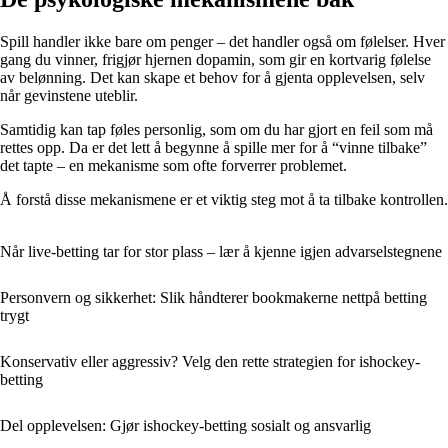
Spill handler ikke bare om penger – det handler også om følelser. Hver
gang du vinner, frigjør hjernen dopamin, som gir en kortvarig følelse
av belønning. Det kan skape et behov for å gjenta opplevelsen, selv
når gevinstene uteblir.
Samtidig kan tap føles personlig, som om du har gjort en feil som må
rettes opp. Da er det lett å begynne å spille mer for å “vinne tilbake”
det tapte – en mekanisme som ofte forverrer problemet.
Å forstå disse mekanismene er et viktig steg mot å ta tilbake kontrollen.
Når live-betting tar for stor plass – lær å kjenne igjen advarselstegnene
Personvern og sikkerhet: Slik håndterer bookmakerne nettpå betting
trygt
Konservativ eller aggressiv? Velg den rette strategien for ishockey-
betting
Del opplevelsen: Gjør ishockey-betting sosialt og ansvarlig